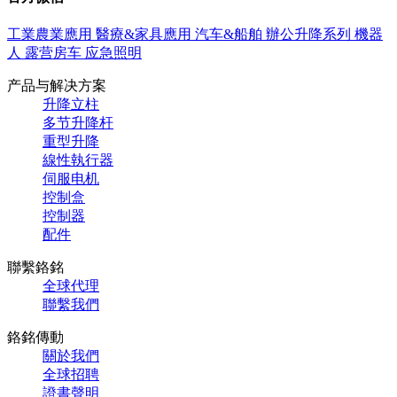
工業農業應用
醫療&家具應用
汽车&船舶
辦公升降系列
機器
人
露营房车
应急照明
产品与解决方案
升降立柱
多节升降杆
重型升降
線性執行器
伺服电机
控制盒
控制器
配件
聯繫鉻銘
全球代理
聯繫我們
鉻銘傳動
關於我們
全球招聘
證書聲明