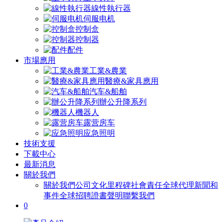
線性執行器
伺服电机
控制盒
控制器
配件
市場應用
工業&農業
醫療&家具應用
汽车&船舶
辦公升降系列
機器人
露营房车
应急照明
技術支援
下載中心
最新消息
關於我們
關於我們
公司文化
里程碑
社會責任
全球代理
新聞和
事件
全球招聘
證書聲明
聯繫我們
0