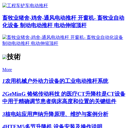
畜牧业猪舍-鸡舍-通风电动推杆 开窗机- 畜牧业自动
化设备 制动电动推杆 电动伸缩顶杆
技術
More
1
农用机械户外动力设备的工业电动推杆系统
2
GeMinG 铬铭传动科技 的医疗CT升降柱是CT设备
中用于精确调节患者病床高度和位置的关键组件
3
核电站应用声纳升降原理、维护与案例分析
4
HTEM5多节升降机 设备安装及操作说明