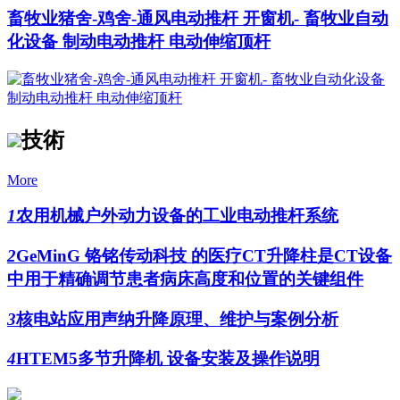
畜牧业猪舍-鸡舍-通风电动推杆 开窗机- 畜牧业自动
化设备 制动电动推杆 电动伸缩顶杆
技術
More
1
农用机械户外动力设备的工业电动推杆系统
2
GeMinG 铬铭传动科技 的医疗CT升降柱是CT设备
中用于精确调节患者病床高度和位置的关键组件
3
核电站应用声纳升降原理、维护与案例分析
4
HTEM5多节升降机 设备安装及操作说明