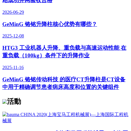
站成功并网验收合格
2026-06-29
GeMinG 铬铭升降柱核心优势有哪些？
2025-12-08
HTG3 工业机器人升降、重负载与高速运动性能 在
重负载（100kg）条件下的升降作业
2025-11-16
GeMinG 铬铭传动科技 的医疗CT升降柱是CT设备
中用于精确调节患者病床高度和位置的关键组件
活動