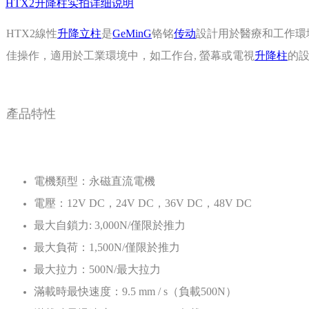
HTX2升降柱实拍详细说明
HTX2線性
升降立柱
是
GeMinG
铬铭
传动
設計用於醫療和工作環
佳操作，適用於工業環境中，如工作台,
螢幕或電視
升降柱
的
產品特性
電機類型：永磁直流電機
電壓：12V
DC，24V
DC，36V
DC，48V
DC
最大自鎖力:
3,000N/僅限於推力
最大負荷：1,500N/僅限於推力
最大拉力：500N/最大拉力
滿載時最快速度：9.5
mm
/
s（負載500N）