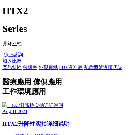
HTX2
Series
升降立柱
線上諮詢‍
加入比較
產品特性
數據表
外觀圖紙
PDF資料表
配置型號選項代碼
醫療應用 傢俱應用
工作環境應用
Aug 11 2021
HTX2升降柱实拍详细说明