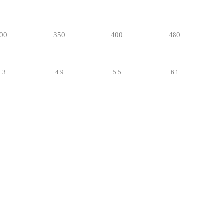
00
350
400
480
4.3
4.9
5.5
6.1