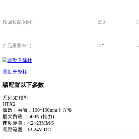
缩回长度(MM)
250
3
产品重量(KG)
3.7
電動升降柱
請配置以下參數
系列3D模型
HTX2
節數：兩節，100*100mm正方形
最大負載: 1,500N (推力)
速度範圍：4.2~23MM/S
電壓範圍：12-24V DC