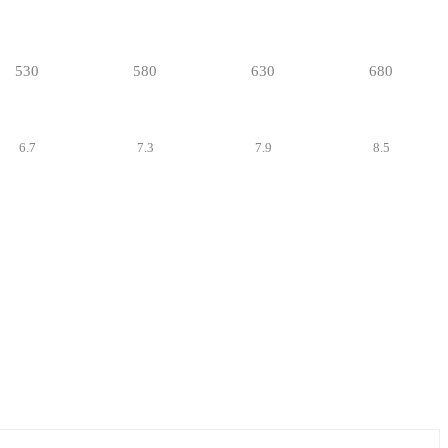
530
580
630
680
6.7
7.3
7.9
8.5