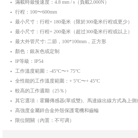
滿載時最慢速度：4.8
mm
/
s（負載2,000N）
行程：100〜600mm
最小尺寸：行程+
180毫米（限於300毫米行程或更少）
最小尺寸：行程+
200毫米（超过300毫米行程或以上）
最大外管尺寸:
二節，100*100mm，正方形
顏色：銀灰色或定制
IP等級：IP54
工作溫度範圍：-45°C〜+
75°C
全性能的工作溫度範圍：+
5°C〜+
45°C
較高的工作週期（25％）
其它選項：霍爾傳感器(單或雙)、馬達線出線方式為上側
高強度金屬鋅合金外殼保護電機和齒輪
限位開關（內置：不可调）