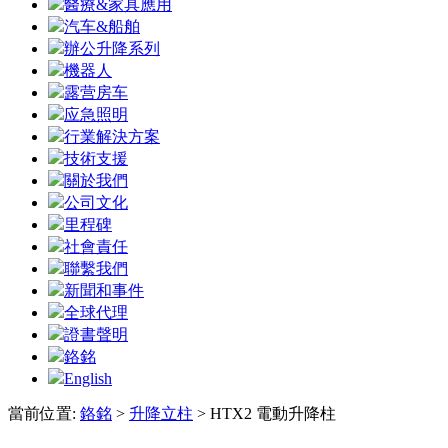
醫療&家具應用
汽车&船舶
辦公升降系列
機器人
露营房车
应急照明
行業解決方案
技術支援
關於我們
公司文化
里程碑
社會責任
聯繫我們
新聞和事件
全球代理
證書聲明
鉻銘
English
當前位置:
鉻銘
>
升降立柱
>
HTX2 電動升降柱