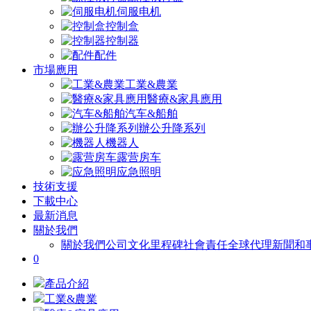
伺服电机
控制盒
控制器
配件
市場應用
工業&農業
醫療&家具應用
汽车&船舶
辦公升降系列
機器人
露营房车
应急照明
技術支援
下載中心
最新消息
關於我們
關於我們
公司文化
里程碑
社會責任
全球代理
新聞和
0
產品介紹
工業&農業