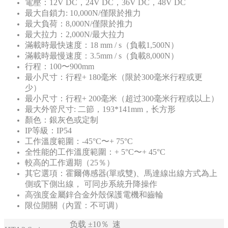
電壓：12V
DC，24V
DC，36V
DC，48V
DC
最大自鎖力:
10,000N/僅限於推力
最大負荷：8,000N/僅限於推力
最大拉力：2,000N/最大拉力
滿載時最快速度：18
mm
/
s（負載1,500N）
滿載時最慢速度：3.5mm
/
s（負載8,000N）
行程：100〜900mm
最小尺寸：行程+
180毫米（限於300毫米行程或更
少）
最小尺寸：行程+
200毫米（超过300毫米行程或以上）
最大外管尺寸:
二節，193*141mm，长方形
顏色：銀灰色或定制
IP等級：IP54
工作溫度範圍：-45°C〜+
75°C
全性能的工作溫度範圍：+
5°C〜+
45°C
較高的工作週期（25％）
其它選項：霍爾傳感器(單或雙)、馬達線出線方式為上
側或下側出線，
可同步系統升降操作
高強度金屬鋅合金外殼保護電機和齒輪
限位開關（內置：不可调）
负载
±10％
速