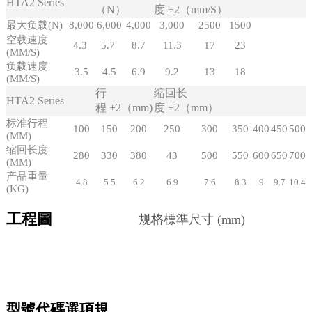
HTA2
Series
（N）
度
±2（mm/S）
最大负载(N)
8,000
6,000
4,000
3,000
2500
1500
空载速度
4.3
5.7
8.7
11.3
17
23
(MM/S)
负载速度
3.5
4.5
6.9
9.2
13
18
(MM/S)
行
缩回长
HTA2
Series
程
±2（mm)
度
±2（mm）
标准行程
100
150
200
250
300
350
400
450
500
(MM)
缩回长度
280
330
380
43
500
550
600
650
700
(MM)
产品重量
4.8
5.5
6.2
6.9
7.6
8.3
9
9.7
10.4
(KG)
工程圖
规格標準尺寸
(mm)
Lifting
column
Lifting
column
Lifting
column
Lifting
column
Lifting
c
型號代碼選項規