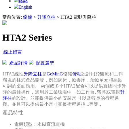
鉻銘
English
當前位置:
鉻銘
>
升降立柱
>
HTA2 電動升降柱
HTA2 Series
線上留言‍
產品詳情
配置選型
HTA2線性
升降立柱
是
GeMinG
铬铭
传动
設計用於醫療和工作
環境的柱式產品開發，例如病床，療養床，治療單元和高度
可調的桌面應用。
兩個或多个HTA2配合可以提供直线同步升
降的最佳操作，適用於工業環境中，如工作台,
螢幕或電視
升
降柱
的設計。並能提供最小的安裝尺
寸以及較長的行程選
擇。並且可以提供最小尺寸和長衝程選擇...等等，
產品特性
電機類型：永磁直流電機