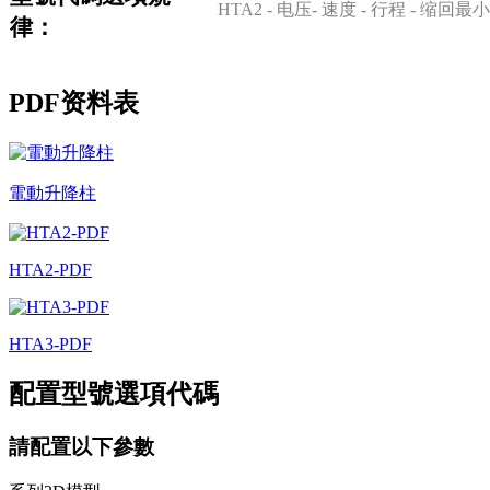
HTA2
-
电压-
速度
-
行程
-
缩回最小
律：
PDF资料表
電動升降柱
HTA2-PDF
HTA3-PDF
配置型號選項代碼
請配置以下參數