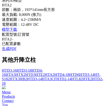
系列3D模型
HTA2
節數：兩節，193*141mm長方形
最大負載: 8,000N (推力)
速度範圍：4.2~23MM/S
電壓範圍：12-48V DC
模型下载
配置型號/訂貨號
HTA2
-
已配置參數
生成PDF
其他升降立柱
HTD3-16
HTD3-18
HTD4-
16
HTA3
HTX2
HTD3
HTE2
HTA2
HTD4-18
HTD6
HTD3-14
HT-
S182
HTX3
HB2
HTD3-14
HTA3CF
HTD2-14
HTL82
HTE2
HTD2-
16
Menu
Products
Contact
Top